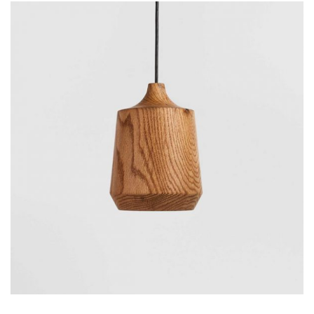
Lynil design
Lorem is pump dolor sit