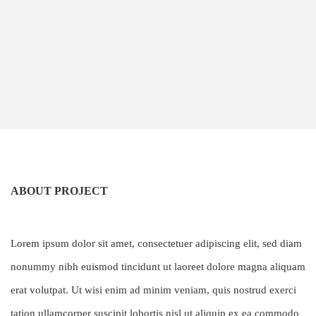
ABOUT PROJECT
Lorem ipsum dolor sit amet, consectetuer adipiscing elit, sed diam
nonummy nibh euismod tincidunt ut laoreet dolore magna aliquam
erat volutpat. Ut wisi enim ad minim veniam, quis nostrud exerci
tation ullamcorper suscipit lobortis nisl ut aliquip ex ea commodo