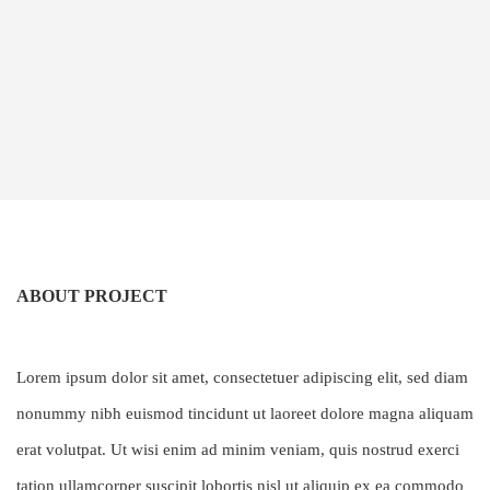
ABOUT PROJECT
Lorem ipsum dolor sit amet, consectetuer adipiscing elit, sed diam
nonummy nibh euismod tincidunt ut laoreet dolore magna aliquam
erat volutpat. Ut wisi enim ad minim veniam, quis nostrud exerci
tation ullamcorper suscipit lobortis nisl ut aliquip ex ea commodo